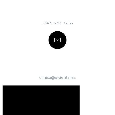
LLÁMANOS
+34 915 93 02 65
ESCRÍBENOS
clinica@q-dental.es