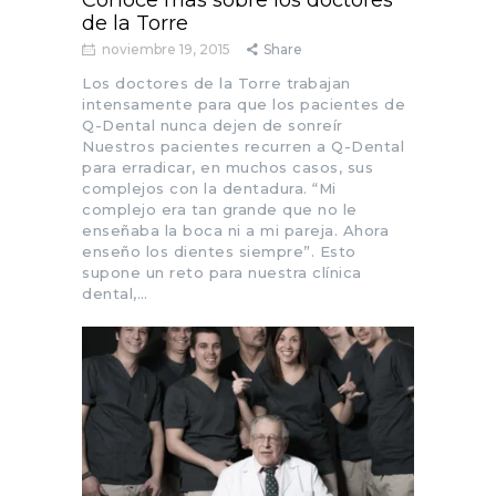
de la Torre
noviembre 19, 2015
Share
Los doctores de la Torre trabajan
intensamente para que los pacientes de
Q-Dental nunca dejen de sonreír
Nuestros pacientes recurren a Q-Dental
para erradicar, en muchos casos, sus
complejos con la dentadura. “Mi
complejo era tan grande que no le
enseñaba la boca ni a mi pareja. Ahora
enseño los dientes siempre”. Esto
supone un reto para nuestra clínica
dental,…