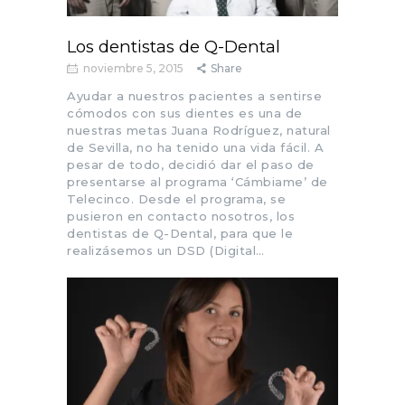
Los dentistas de Q-Dental
noviembre 5, 2015
Share
Ayudar a nuestros pacientes a sentirse
cómodos con sus dientes es una de
nuestras metas Juana Rodríguez, natural
de Sevilla, no ha tenido una vida fácil. A
pesar de todo, decidió dar el paso de
presentarse al programa ‘Cámbiame’ de
Telecinco. Desde el programa, se
pusieron en contacto nosotros, los
dentistas de Q-Dental, para que le
realizásemos un DSD (Digital…