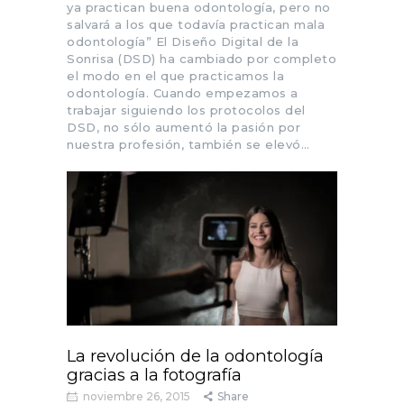
ya practican buena odontología, pero no
salvará a los que todavía practican mala
odontología” El Diseño Digital de la
Sonrisa (DSD) ha cambiado por completo
el modo en el que practicamos la
odontología. Cuando empezamos a
trabajar siguiendo los protocolos del
DSD, no sólo aumentó la pasión por
nuestra profesión, también se elevó…
La revolución de la odontología
gracias a la fotografía
noviembre 26, 2015
Share