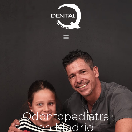
INICIO
LA CLÍNICA
TRATAMIENTOS
DENTALES
ESTÉTICA DENTAL
Casos
BLOG
Contacto
Odontopediatra
en Madrid