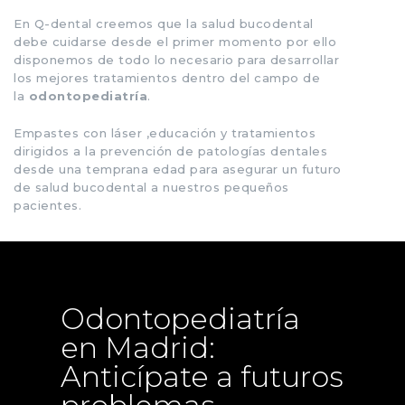
En Q-dental creemos que la salud bucodental
debe cuidarse desde el primer momento por ello
disponemos de todo lo necesario para desarrollar
los mejores tratamientos dentro del campo de
la
odontopediatría
.
Empastes con láser ,educación y tratamientos
dirigidos a la prevención de patologías dentales
desde una temprana edad para asegurar un futuro
de salud bucodental a nuestros pequeños
pacientes.
Odontopediatría
en Madrid:
Anticípate a futuros