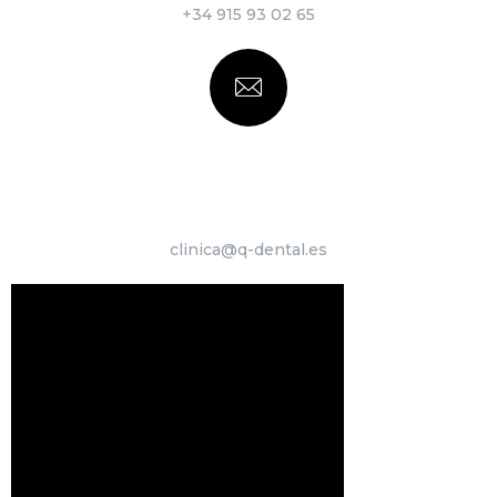
+34 915 93 02 65
ESCRÍBENOS
clinica@q-dental.es