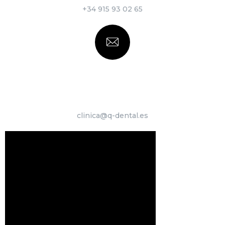
+34 915 93 02 65
ESCRÍBENOS
clinica@q-dental.es