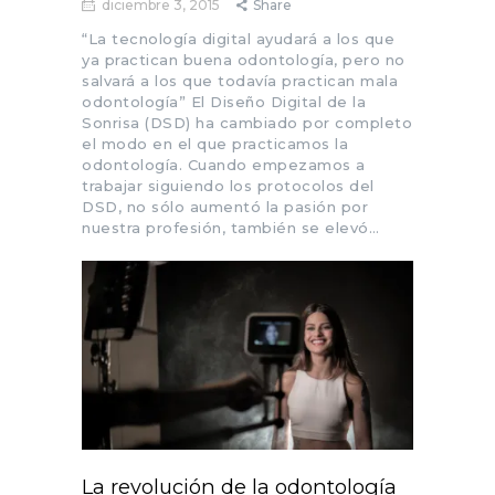
diciembre 3, 2015
Share
“La tecnología digital ayudará a los que
ya practican buena odontología, pero no
salvará a los que todavía practican mala
odontología” El Diseño Digital de la
Sonrisa (DSD) ha cambiado por completo
el modo en el que practicamos la
odontología. Cuando empezamos a
trabajar siguiendo los protocolos del
DSD, no sólo aumentó la pasión por
nuestra profesión, también se elevó…
La revolución de la odontología